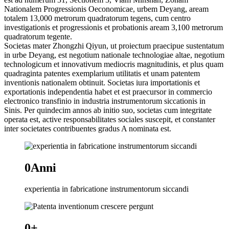
Nationalem Progressionis Oeconomicae, urbem Deyang, aream
totalem 13,000 metrorum quadratorum tegens, cum centro
investigationis et progressionis et probationis aream 3,100 metrorum
quadratorum tegente.
Societas mater Zhongzhi Qiyun, ut proiectum praecipue sustentatum
in urbe Deyang, est negotium nationale technologiae altae, negotium
technologicum et innovativum mediocris magnitudinis, et plus quam
quadraginta patentes exemplarium utilitatis et unam patentem
inventionis nationalem obtinuit. Societas iura importationis et
exportationis independentia habet et est praecursor in commercio
electronico transfinio in industria instrumentorum siccationis in
Sinis. Per quindecim annos ab initio suo, societas cum integritate
operata est, active responsabilitates sociales suscepit, et constanter
inter societates contribuentes gradus A nominata est.
0
Anni
experientia in fabricatione instrumentorum siccandi
0
+