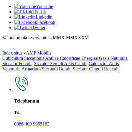
YouTube
TikTok
Linkedin
Facebook
Twitter
© Iura omnia reservantur - MMX-MMXXXV.
Index situs
-
AMP Mobilis
Cubiculum Siccationis Antliae Calorificae Energiae Gasis Naturalis
,
Siccator Ferculi
,
Siccator Ferculi Aeris Calidi
,
Calefactor Aeris
Vaporarii
,
Armarium Siccandi Botuli
,
Siccator Cinguli Reticuli
,
Telephonum
Tel.
0086 400 9955163