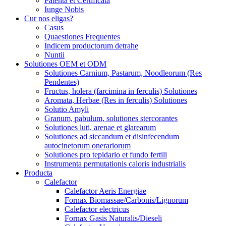
Patenta et Certificata
Iunge Nobis
Cur nos eligas?
Casus
Quaestiones Frequentes
Indicem productorum detrahe
Nuntii
Solutiones OEM et ODM
Solutiones Carnium, Pastarum, Noodleorum (Res
Pendentes)
Fructus, holera (farcimina in ferculis) Solutiones
Aromata, Herbae (Res in ferculis) Solutiones
Solutio Amyli
Granum, pabulum, solutiones stercorantes
Solutiones luti, arenae et glarearum
Solutiones ad siccandum et disinfecendum
autocinetorum onerariorum
Solutiones pro tepidario et fundo fertili
Instrumenta permutationis caloris industrialis
Producta
Calefactor
Calefactor Aeris Energiae
Fornax Biomassae/Carbonis/Lignorum
Calefactor electricus
Fornax Gasis Naturalis/Dieseli