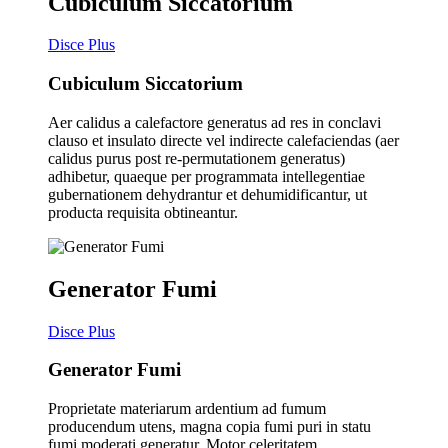
Cubiculum Siccatorium
Disce Plus
Cubiculum Siccatorium
Aer calidus a calefactore generatus ad res in conclavi
clauso et insulato directe vel indirecte calefaciendas (aer
calidus purus post re-permutationem generatus)
adhibetur, quaeque per programmata intellegentiae
gubernationem dehydrantur et dehumidificantur, ut
producta requisita obtineantur.
Generator Fumi
Disce Plus
Generator Fumi
Proprietate materiarum ardentium ad fumum
producendum utens, magna copia fumi puri in statu
fumi moderati generatur. Motor celeritatem